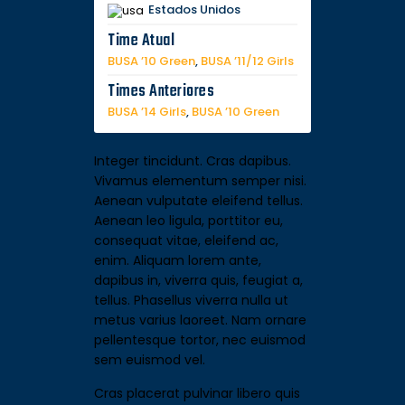
Estados Unidos
Time Atual
BUSA ’10 Green
,
BUSA ’11/12 Girls
Times Anteriores
BUSA ’14 Girls
,
BUSA ’10 Green
Integer tincidunt. Cras dapibus.
Vivamus elementum semper nisi.
Aenean vulputate eleifend tellus.
Aenean leo ligula, porttitor eu,
consequat vitae, eleifend ac,
enim. Aliquam lorem ante,
dapibus in, viverra quis, feugiat a,
tellus. Phasellus viverra nulla ut
metus varius laoreet. Nam ornare
pellentesque tortor, nec euismod
sem euismod vel.
Cras placerat pulvinar libero quis