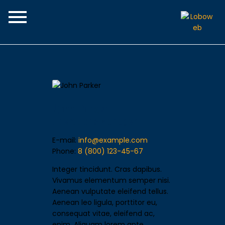
Home
The Club
Join the Team
Programs
BUSA Rise
Spirit Swear
John Parker
Operations Manager
E-mail:
info@example.com
Phone:
8 (800) 123-45-67
Integer tincidunt. Cras dapibus.
Vivamus elementum semper nisi.
Aenean vulputate eleifend tellus.
Aenean leo ligula, porttitor eu,
consequat vitae, eleifend ac,
enim. Aliquam lorem ante,