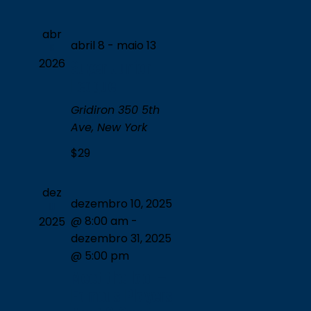
Evento
data.
de
visuais
abr
abril 8
-
maio 13
8
de
Super Junior
2026
Eventos
League
Gridiron
350 5th
Ave, New York
$29
dez
dezembro 10, 2025
10
@ 8:00 am
-
2025
dezembro 31, 2025
@ 5:00 pm
Meet the Idol –
Famous Players