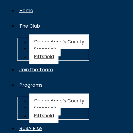
Home
The Club
Queen Anne’s County
Frederick
Pittsfield
Join the Team
Programs
Queen Anne’s County
Frederick
Pittsfield
BUSA Rise