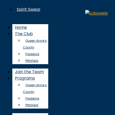
Spirit Swear
Home
The Club
Queen Anne’s
County
Frederick
Pittsfield
Join the Team
Programs
Queen Anne’s
County
Frederick
Pittsfield